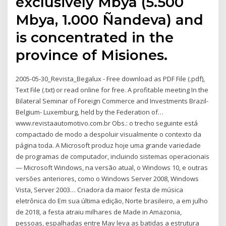
exclusively Mbya (5.500
Mbya, 1.000 Ñandeva) and
is concentrated in the
province of Misiones.
2005-05-30_Revista_Begalux - Free download as PDF File (.pdf),
Text File (.txt) or read online for free. A profitable meeting In the
Bilateral Seminar of Foreign Commerce and Investments Brazil-
Belgium- Luxemburg, held by the Federation of…
www.revistaautomotivo.com.br Obs.: o trecho seguinte está
compactado de modo a despoluir visualmente o contexto da
página toda. A Microsoft produz hoje uma grande variedade
de programas de computador, incluindo sistemas operacionais
— Microsoft Windows, na versão atual, o Windows 10, e outras
versões anteriores, como o Windows Server 2008, Windows
Vista, Server 2003… Criadora da maior festa de música
eletrônica do Em sua última edição, Norte brasileiro, a em julho
de 2018, a festa atraiu milhares de Made in Amazonia,
pessoas, espalhadas entre May leva as batidas a estrutura