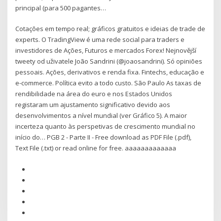
principal (para 500 pagantes…
Cotações em tempo real; gráficos gratuitos e ideias de trade de
experts. O TradingView é uma rede social para traders e
investidores de Ações, Futuros e mercados Forex! Nejnovější
tweety od uživatele João Sandrini (@joaosandrini). Só opiniões
pessoais. Ações, derivativos e renda fixa. Fintechs, educação e
e-commerce. Política evito a todo custo. São Paulo As taxas de
rendibilidade na área do euro e nos Estados Unidos
registaram um ajustamento significativo devido aos
desenvolvimentos a nível mundial (ver Gráfico 5). A maior
incerteza quanto às perspetivas de crescimento mundial no
início do… PGB 2 - Parte II - Free download as PDF File (.pdf),
Text File (.txt) or read online for free. aaaaaaaaaaaaa