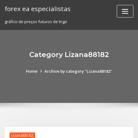
Skip
forex ea especialistas
to
content
gráfico de preços futuros de trigo
Category Lizana88182
Home
Archive by category "Lizana88182"
Lizana88182