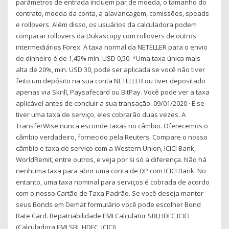
parâmetros de entrada incluem par de moeda, o tamanho do
contrato, moeda da conta, a alavancagem, comissões, speads
e rollovers. Além disso, os usuários da calculadora podem
comparar rollovers da Dukascopy com rollovers de outros
intermediários Forex. A taxa normal da NETELLER para o envio
de dinheiro é de 1,45% min. USD 0,50. *Uma taxa única mais
alta de 20%, min. USD 30, pode ser aplicada se você não tiver
feito um depósito na sua conta NETELLER ou tiver depositado
apenas via Skrill, Paysafecard ou BitPay. Você pode ver a taxa
aplicável antes de concluir a sua transação. 09/01/2020 · E se
tiver uma taxa de serviço, eles cobrarão duas vezes. A
TransferWise nunca esconde taxas no câmbio. Oferecemos o
câmbio verdadeiro, fornecido pela Reuters. Compare o nosso
câmbio e taxa de serviço com a Western Union, ICICI Bank,
WorldRemit, entre outros, e veja por si só a diferença. Não há
nenhuma taxa para abrir uma conta de DP com ICICI Bank. No
entanto, uma taxa nominal para serviços é cobrada de acordo
com o nosso Cartão de Taxa Padrão. Se você deseja manter
seus Bonds em Demat formulário você pode escolher Bond
Rate Card. Repatriabilidade EMI Calculator SBI,HDFC,ICICI
(Calculadora EMI SBI, HDFC, ICICI)