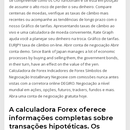
se compreende como os CFD funcionam e se está em posição
de assumir o alto risco de perder o seu dinheiro. Compare
centenas de moedas, verifique as taxas de câmbio mais
recentes ou acompanhe as tendências de longo prazo com o
nosso Gráfico de tarifas. Apresentando taxas de câmbio ao
vivo e uma calculadora de moeda conveniente, Rate Graph
ajuda você a planejar seu dinheiro na troca. Gráfico de tarifas.
EURJPY taxa de câmbio on-line. Abrir conta de negociação Abrir
conta demo. Since Bank of Japan manages a lot of economic
processes by buying and selling them, the government bonds,
in their turn, have an effect on the value of the yen.
Calculadora de Forex Indicadores de Forex Símbolos de
Negociação InstaBinary Negoceie com comissões nunca antes
vistas com a corretora online DEGIRO. Negociação a nível
mundial em ações, opções, futuros, trackers, fundos e mais.
Abra uma conta de negociação gratuita hoje.
A calculadora Forex oferece
informações completas sobre
transações hipotéticas. Os