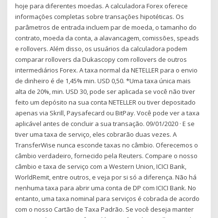
hoje para diferentes moedas. A calculadora Forex oferece
informações completas sobre transações hipotéticas. Os
parâmetros de entrada incluem par de moeda, o tamanho do
contrato, moeda da conta, a alavancagem, comissões, speads
e rollovers. Além disso, os usuários da calculadora podem
comparar rollovers da Dukascopy com rollovers de outros
intermediários Forex. A taxa normal da NETELLER para o envio
de dinheiro é de 1,45% min. USD 0,50. *Uma taxa única mais
alta de 20%, min. USD 30, pode ser aplicada se você não tiver
feito um depósito na sua conta NETELLER ou tiver depositado
apenas via Skrill, Paysafecard ou BitPay. Você pode ver a taxa
aplicável antes de concluir a sua transação. 09/01/2020 · E se
tiver uma taxa de serviço, eles cobrarão duas vezes. A
TransferWise nunca esconde taxas no câmbio. Oferecemos o
câmbio verdadeiro, fornecido pela Reuters. Compare o nosso
câmbio e taxa de serviço com a Western Union, ICICI Bank,
WorldRemit, entre outros, e veja por si só a diferença. Não há
nenhuma taxa para abrir uma conta de DP com ICICI Bank. No
entanto, uma taxa nominal para serviços é cobrada de acordo
com o nosso Cartão de Taxa Padrão. Se você deseja manter