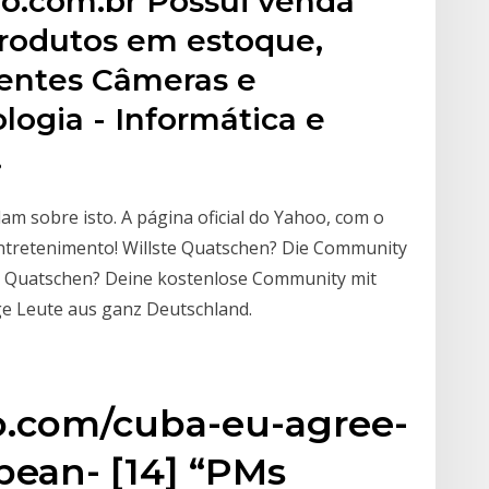
o.com.br Possui venda
produtos em estoque,
ientes Câmeras e
logia - Informática e
.
lam sobre isto. A página oficial do Yahoo, com o
entretenimento! Willste Quatschen? Die Community
ste Quatschen? Deine kostenlose Community mit
ge Leute aus ganz Deutschland.
o.com/cuba-eu-agree-
pean- [14] “PMs