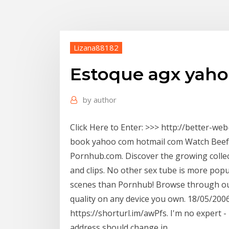
Lizana88182
Estoque agx yah
by
author
Click Here to Enter: >>> http://better-w
book yahoo com hotmail com Watch Beefy 
Pornhub.com. Discover the growing collec
and clips. No other sex tube is more pop
scenes than Pornhub! Browse through our
quality on any device you own. 18/05/2006 
https://shorturl.im/awPfs. I'm no expert 
address should change in …