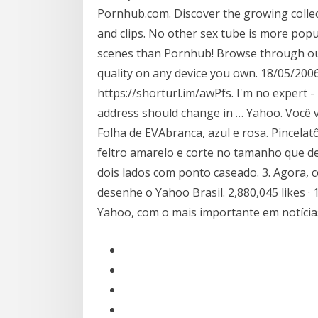
Pornhub.com. Discover the growing collec
and clips. No other sex tube is more pop
scenes than Pornhub! Browse through our
quality on any device you own. 18/05/2006 
https://shorturl.im/awPfs. I'm no expert 
address should change in … Yahoo. Você v
Folha de EVAbranca, azul e rosa. Pincelat
feltro amarelo e corte no tamanho que des
dois lados com ponto caseado. 3. Agora, c
desenhe o Yahoo Brasil. 2,880,045 likes · 1
Yahoo, com o mais importante em notícia