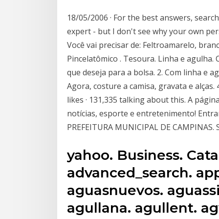
18/05/2006 · For the best answers, search 
expert - but I don't see why your own pe
Você vai precisar de: Feltroamarelo, bran
Pincelatômico . Tesoura. Linha e agulha. 
que deseja para a bolsa. 2. Com linha e a
Agora, costure a camisa, gravata e alças.
likes · 131,335 talking about this. A pági
notícias, esporte e entretenimento! Entr
PREFEITURA MUNICIPAL DE CAMPINAS. Sis
yahoo. Business. Cat
advanced_search. apple
aguasnuevos. aguassie
agullana. agullent. ag