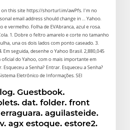
on this site https://shorturl.im/awPfs. I'm no
rsonal email address should change in … Yahoo.
co e vermelho. Folha de EVAbranca, azul e rosa.
Cola. 1. Dobre o feltro amarelo e corte no tamanho
gulha, una os dois lados com ponto caseado. 3.
 4. Em seguida, desenhe o Yahoo Brasil. 2,880,045
na oficial do Yahoo, com o mais importante em
ar. Esqueceu a Senha? Entrar. Esqueceu a Senha?
tema Eletrônico de Informações. SEI
alog. Guestbook.
ts. dat. folder. front
rraguara. aguilasteide.
v. agx estoque. estore2.