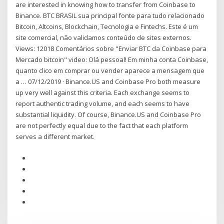
are interested in knowing how to transfer from Coinbase to
Binance. BTC BRASIL sua principal fonte para tudo relacionado
Bitcoin, Altcoins, Blockchain, Tecnologia e Fintechs. Este é um
site comercial, não validamos conteúdo de sites externos.
Views: 12018 Comentários sobre "Enviar BTC da Coinbase para
Mercado bitcoin" video: Olá pessoal! Em minha conta Coinbase,
quanto clico em comprar ou vender aparece a mensagem que
a … 07/12/2019 · Binance.US and Coinbase Pro both measure
up very well against this criteria. Each exchange seems to
report authentic trading volume, and each seems to have
substantial liquidity. Of course, Binance.US and Coinbase Pro
are not perfectly equal due to the fact that each platform
serves a different market.