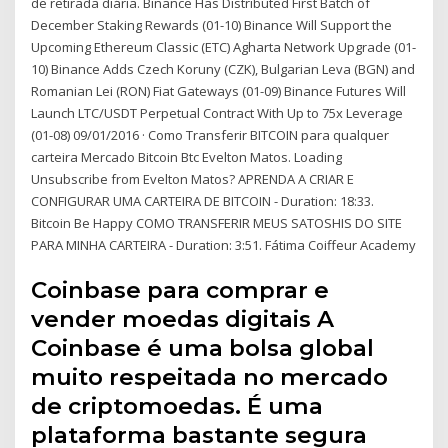
de retirada diária. Binance Has Distributed First Batch of
December Staking Rewards (01-10) Binance Will Support the
Upcoming Ethereum Classic (ETC) Agharta Network Upgrade (01-
10) Binance Adds Czech Koruny (CZK), Bulgarian Leva (BGN) and
Romanian Lei (RON) Fiat Gateways (01-09) Binance Futures Will
Launch LTC/USDT Perpetual Contract With Up to 75x Leverage
(01-08) 09/01/2016 · Como Transferir BITCOIN para qualquer
carteira Mercado Bitcoin Btc Evelton Matos. Loading
Unsubscribe from Evelton Matos? APRENDA A CRIAR E
CONFIGURAR UMA CARTEIRA DE BITCOIN - Duration: 18:33.
Bitcoin Be Happy COMO TRANSFERIR MEUS SATOSHIS DO SITE
PARA MINHA CARTEIRA - Duration: 3:51. Fátima Coiffeur Academy
Coinbase para comprar e
vender moedas digitais A
Coinbase é uma bolsa global
muito respeitada no mercado
de criptomoedas. É uma
plataforma bastante segura