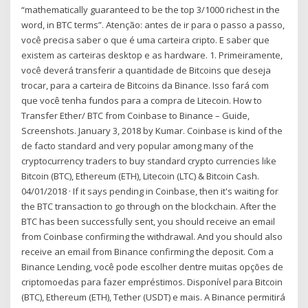
“mathematically guaranteed to be the top 3/1000 richest in the
word, in BTC terms”. Atenção: antes de ir para o passo a passo,
você precisa saber o que é uma carteira cripto. E saber que
existem as carteiras desktop e as hardware. 1. Primeiramente,
você deverá transferir a quantidade de Bitcoins que deseja
trocar, para a carteira de Bitcoins da Binance. Isso fará com
que você tenha fundos para a compra de Litecoin. How to
Transfer Ether/ BTC from Coinbase to Binance – Guide,
Screenshots. January 3, 2018 by Kumar. Coinbase is kind of the
de facto standard and very popular among many of the
cryptocurrency traders to buy standard crypto currencies like
Bitcoin (BTC), Ethereum (ETH), Litecoin (LTC) & Bitcoin Cash.
04/01/2018 · If it says pending in Coinbase, then it's waiting for
the BTC transaction to go through on the blockchain. After the
BTC has been successfully sent, you should receive an email
from Coinbase confirming the withdrawal. And you should also
receive an email from Binance confirming the deposit. Com a
Binance Lending, você pode escolher dentre muitas opções de
criptomoedas para fazer empréstimos. Disponível para Bitcoin
(BTC), Ethereum (ETH), Tether (USDT) e mais. A Binance permitirá