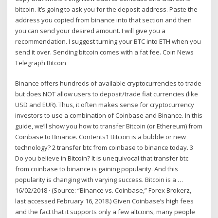
bitcoin. It’s going to ask you for the deposit address. Paste the
address you copied from binance into that section and then
you can send your desired amount. I will give you a
recommendation. I suggest turning your BTC into ETH when you
send it over. Sending bitcoin comes with a fat fee. Coin News
Telegraph Bitcoin
Binance offers hundreds of available cryptocurrencies to trade
but does NOT allow users to deposit/trade fiat currencies (like
USD and EUR). Thus, it often makes sense for cryptocurrency
investors to use a combination of Coinbase and Binance. In this
guide, we’ll show you how to transfer Bitcoin (or Ethereum) from
Coinbase to Binance. Contents1 Bitcoin is a bubble or new
technology? 2 transfer btc from coinbase to binance today. 3
Do you believe in Bitcoin? It is unequivocal that transfer btc
from coinbase to binance is gaining popularity. And this
popularity is changing with varying success. Bitcoin is a …
16/02/2018 · (Source: “Binance vs. Coinbase,” Forex Brokerz,
last accessed February 16, 2018.) Given Coinbase’s high fees
and the fact that it supports only a few altcoins, many people