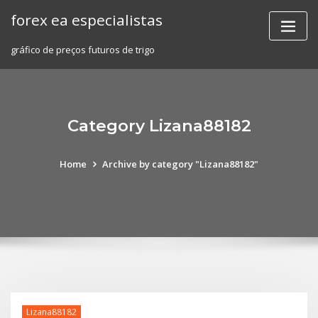
Skip
forex ea especialistas
to
content
gráfico de preços futuros de trigo
Category Lizana88182
Home
Archive by category "Lizana88182"
Lizana88182