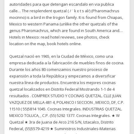
autoridades para que detengan escandalo en via publica
calle… The resplendent quetzal ( / ˈ k ɛ t s əl/) (Pharomachrus
mocinno) is a bird in the trogon family. It is found from Chiapas,
Mexico to western Panama (unlike the other quetzals of the
genus Pharomachrus, which are found in South America and…
Hotels in Mexico: read hotel reviews, see photos, check
location on the map, book hotels online.
Quetzal nació en 1965, en la Ciudad de México, como una
empresa dedicada a la fabricación de muebles finos de cocina.
Durante los años 80 comenzamos nuestro proceso de
expansión a toda la República y empezamos a diversificar
nuestra línea de productos. Encuentra los mejores cocinas
quetzal localizados en Distrito Federal Mostrando 1-1 de 4
resultados . COMPREX STUDIO Y COCINAS QUETZAL. CLLE JUAN
VAZQUEZ DE MELLA 481 4, POLANCO I SECCION , MEXICO, DF, C.P.
11510 ( 55)5814 1045. Cocinas Integrales. INDUSTRIAS QUETZAL.
MEXICO TOLUCA, , C.P. (55) 5292 1377. Cocinas Integrales. ★ W
Quetzal ★ 3ra de Juana de Arco 216 S/N, Iztacalco, Distrito
Federal, (55)5579-4219 ★ Suministros Industriales-Materias