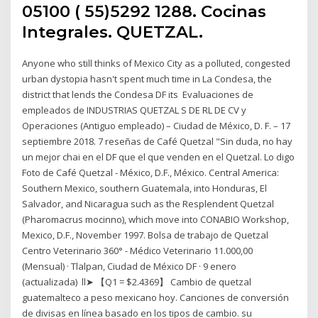
05100 ( 55)5292 1288. Cocinas
Integrales. QUETZAL.
Anyone who still thinks of Mexico City as a polluted, congested
urban dystopia hasn't spent much time in La Condesa, the
district that lends the Condesa DF its Evaluaciones de
empleados de INDUSTRIAS QUETZAL S DE RL DE CV y
Operaciones (Antiguo empleado) – Ciudad de México, D. F. – 17
septiembre 2018. 7 reseñas de Café Quetzal "Sin duda, no hay
un mejor chai en el DF que el que venden en el Quetzal. Lo digo
Foto de Café Quetzal - México, D.F., México. Central America:
Southern Mexico, southern Guatemala, into Honduras, El
Salvador, and Nicaragua such as the Resplendent Quetzal
(Pharomacrus mocinno), which move into CONABIO Workshop,
Mexico, D.F., November 1997. Bolsa de trabajo de Quetzal
Centro Veterinario 360° - Médico Veterinario 11.000,00
(Mensual) · Tlalpan, Ciudad de México DF · 9 enero
(actualizada) ll➤ 【Q1 = $2.4369】 Cambio de quetzal
guatemalteco a peso mexicano hoy. Canciones de conversión
de divisas en línea basado en los tipos de cambio. su