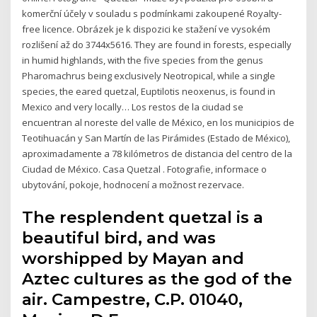
komerční účely v souladu s podmínkami zakoupené Royalty-
free licence. Obrázek je k dispozici ke stažení ve vysokém
rozlišení až do 3744x5616. They are found in forests, especially
in humid highlands, with the five species from the genus
Pharomachrus being exclusively Neotropical, while a single
species, the eared quetzal, Euptilotis neoxenus, is found in
Mexico and very locally… Los restos de la ciudad se
encuentran al noreste del valle de México, en los municipios de
Teotihuacán y San Martín de las Pirámides (Estado de México),
aproximadamente a 78 kilómetros de distancia del centro de la
Ciudad de México. Casa Quetzal . Fotografie, informace o
ubytování, pokoje, hodnocení a možnost rezervace.
The resplendent quetzal is a
beautiful bird, and was
worshipped by Mayan and
Aztec cultures as the god of the
air. Campestre, C.P. 01040,