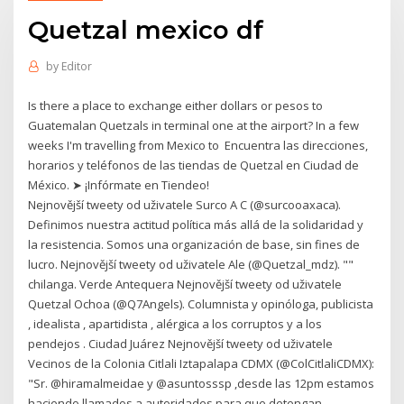
Quetzal mexico df
by
Editor
Is there a place to exchange either dollars or pesos to
Guatemalan Quetzals in terminal one at the airport? In a few
weeks I'm travelling from Mexico to Encuentra las direcciones,
horarios y teléfonos de las tiendas de Quetzal en Ciudad de
México. ➤ ¡Infórmate en Tiendeo!
Nejnovější tweety od uživatele Surco A C (@surcooaxaca).
Definimos nuestra actitud política más allá de la solidaridad y
la resistencia. Somos una organización de base, sin fines de
lucro. Nejnovější tweety od uživatele Ale (@Quetzal_mdz). ""
chilanga. Verde Antequera Nejnovější tweety od uživatele
Quetzal Ochoa (@Q7Angels). Columnista y opinóloga, publicista
, idealista , apartidista , alérgica a los corruptos y a los
pendejos . Ciudad Juárez Nejnovější tweety od uživatele
Vecinos de la Colonia Citlali Iztapalapa CDMX (@ColCitlaliCDMX):
"Sr. @hiramalmeidae y @asuntosssp ,desde las 12pm estamos
haciendo llamados a autoridades para que detengan