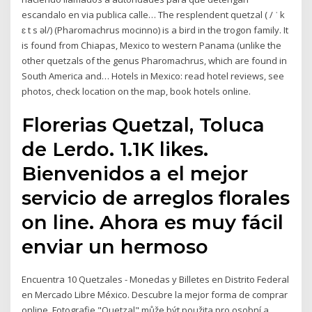
escandalo en via publica calle… The resplendent quetzal ( / ˈ k
ɛ t s əl/) (Pharomachrus mocinno) is a bird in the trogon family. It
is found from Chiapas, Mexico to western Panama (unlike the
other quetzals of the genus Pharomachrus, which are found in
South America and… Hotels in Mexico: read hotel reviews, see
photos, check location on the map, book hotels online.
Florerias Quetzal, Toluca
de Lerdo. 1.1K likes.
Bienvenidos a el mejor
servicio de arreglos florales
on line. Ahora es muy fácil
enviar un hermoso
Encuentra 10 Quetzales - Monedas y Billetes en Distrito Federal
en Mercado Libre México. Descubre la mejor forma de comprar
online. Fotografie "Quetzal" může být použita pro osobní a