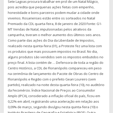
Sete Lagoas procura trabalhar em prol de um Natal Mágico,
pois acredita que pequenas ações feitas com empenho,
honestidade e bons parceiros podem mudar a cidade onde
vivemos. Rosarienses estão entre os sorteados no Natal
Premiado da CDL quarta-feira, 8 de janeiro de 2020 Fonte: G1-
MT Vendas de Natal, impulsionadas pelos atrativos da
campanha, tiveram o melhor aumento dos últimos seis anos.
Como parte das ações do Dia da Liberdade de Impostos,
realizado nesta quinta-feira (01), a Proteste fez uma lista com
os produtos que mais possuem impostos no Brasil. No dia,
alguns produtos são vendidos sem os impostos embutidos no
preço final. A lista contém de … Defensora de toda a região do
Centro Histórico, a CDL de Florianópolis compareceu em peso
na cerimônia de lançamento do Pacote de Obras do Centro de
Florianópolis e Região com o prefeito Gean Loureiro (sem
partido), realizado na noite desta quarta-feira (10), no auditório
da Fecomércio. Índice Nacional de Preços ao Consumidor
Amplo (IPCA), considerado a inflação oficial do país, ficou em
0,22% em abril, registrando uma aceleração em relação aos
0,09% de março, segundo divulgou nesta quinta-feira (10) o
Instituto Brasileiro de Geografia e Estatística (IBGE). Outra