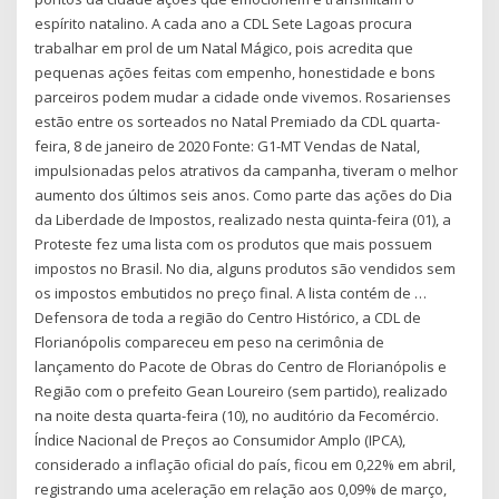
espírito natalino. A cada ano a CDL Sete Lagoas procura
trabalhar em prol de um Natal Mágico, pois acredita que
pequenas ações feitas com empenho, honestidade e bons
parceiros podem mudar a cidade onde vivemos. Rosarienses
estão entre os sorteados no Natal Premiado da CDL quarta-
feira, 8 de janeiro de 2020 Fonte: G1-MT Vendas de Natal,
impulsionadas pelos atrativos da campanha, tiveram o melhor
aumento dos últimos seis anos. Como parte das ações do Dia
da Liberdade de Impostos, realizado nesta quinta-feira (01), a
Proteste fez uma lista com os produtos que mais possuem
impostos no Brasil. No dia, alguns produtos são vendidos sem
os impostos embutidos no preço final. A lista contém de …
Defensora de toda a região do Centro Histórico, a CDL de
Florianópolis compareceu em peso na cerimônia de
lançamento do Pacote de Obras do Centro de Florianópolis e
Região com o prefeito Gean Loureiro (sem partido), realizado
na noite desta quarta-feira (10), no auditório da Fecomércio.
Índice Nacional de Preços ao Consumidor Amplo (IPCA),
considerado a inflação oficial do país, ficou em 0,22% em abril,
registrando uma aceleração em relação aos 0,09% de março,