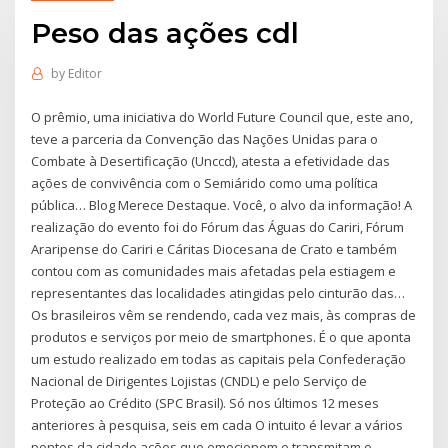
Peso das ações cdl
by
Editor
O prêmio, uma iniciativa do World Future Council que, este ano,
teve a parceria da Convenção das Nações Unidas para o
Combate à Desertificação (Unccd), atesta a efetividade das
ações de convivência com o Semiárido como uma política
pública… Blog Merece Destaque. Você, o alvo da informação! A
realização do evento foi do Fórum das Águas do Cariri, Fórum
Araripense do Cariri e Cáritas Diocesana de Crato e também
contou com as comunidades mais afetadas pela estiagem e
representantes das localidades atingidas pelo cinturão das…
Os brasileiros vêm se rendendo, cada vez mais, às compras de
produtos e serviços por meio de smartphones. É o que aponta
um estudo realizado em todas as capitais pela Confederação
Nacional de Dirigentes Lojistas (CNDL) e pelo Serviço de
Proteção ao Crédito (SPC Brasil). Só nos últimos 12 meses
anteriores à pesquisa, seis em cada O intuito é levar a vários
pontos da cidade ações que emocionem e transmitam o