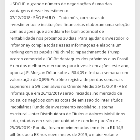
USDCHF. o grande número de negociações é uma das
vantagens desse investimento.
07/12/2018 · SÃO PAULO – Todo mês, corretoras de
investimentos e instituições financeiras elaboram uma seleção
com as ações que acreditam ter bom potencial de
rentabilidade nos próximos 30 dias. Para ajudar o investidor, o
InfoMoney compila todas essas informações e elabora um
ranking com os papéis PIB chinês; impeachment de Trump;
acordo comercial e IBC-Br: destaques dos próximos dias Brasil
é um dos melhores mercados para investir em ações este ano,
aponta J.P. Morgan Dólar sobe a R$4,09 e fecha a semana com
valorização de 0,89% Petróleo registra de perdas semanais
superiores a 5% com alívio no Oriente Médio 26/12/2019 · A B3
informa que em 26/12/2019 serão iniciados, no mercado de
bolsa, os negócios com as cotas de emissão do Inter Títulos
Imobiliários Fundo de Investimento Imobiliário, sistema
escritural - Inter Distribuidora de Titulos e Valores Mobiliários
Ltda, cotadas em reais por unidade e com lote padrão de …
25/09/2019 · Por dia, foram movimentados em média R$ 14,5
bilhões pela B3 nos nove meses de 2019, o maior volume