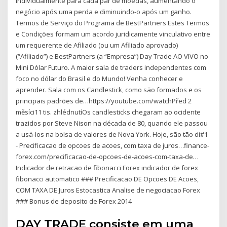
individualmente para cada par de moedas, aumentando o
negócio após uma perda e diminuindo-o após um ganho.
Termos de Serviço do Programa de BestPartners Estes Termos
e Condições formam um acordo juridicamente vinculativo entre
um requerente de Afiliado (ou um Afiliado aprovado)
(“Afiliado”) e BestPartners (a “Empresa”) Day Trade AO VIVO no
Mini Dólar Futuro. A maior sala de traders independentes com
foco no dólar do Brasil e do Mundo! Venha conhecer e
aprender. Sala com os Candlestick, como são formados e os
principais padrões de…https://youtube.com/watchPřed 2
měsíci11 tis. zhlédnutíOs candlesticks chegaram ao ocidente
trazidos por Steve Nison na década de 80, quando ele passou
a usá-los na bolsa de valores de Nova York. Hoje, são tão di#1
- Precificacao de opcoes de acoes, com taxa de juros…finance-
forex.com/precificacao-de-opcoes-de-acoes-com-taxa-de…
Indicador de retracao de fibonacci Forex indicador de forex
fibonacci automatico ### Precificacao DE Opcoes DE Acoes,
COM TAXA DE Juros Estocastica Analise de negociacao Forex
### Bonus de deposito de Forex 2014
DAY TRADE consiste em uma