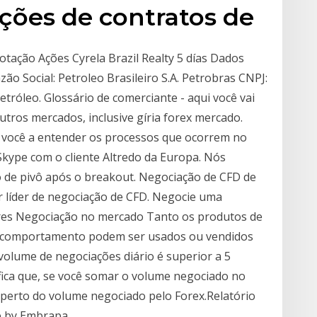
ações de contratos de
otação Ações Cyrela Brazil Realty 5 días Dados
o Social: Petroleo Brasileiro S.A. Petrobras CNPJ:
etróleo. Glossário de comerciante - aqui você vai
utros mercados, inclusive gíria forex mercado.
 você a entender os processos que ocorrem no
Skype com o cliente Altredo da Europa. Nós
 de pivô após o breakout. Negociação de CFD de
r líder de negociação de CFD. Negocie uma
res Negociação no mercado Tanto os produtos de
o comportamento podem ser usados ou vendidos
 volume de negociações diário é superior a 5
ifica que, se você somar o volume negociado no
perto do volume negociado pelo Forex.Relatório
e by Embrapa…