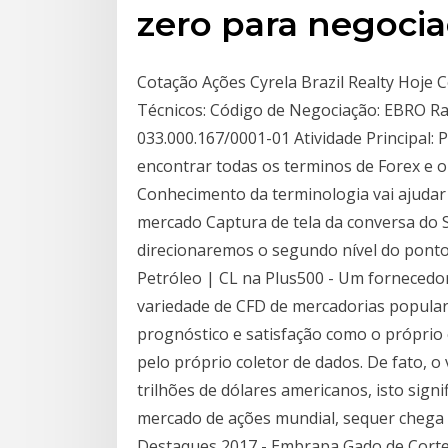
zero para negoci
Cotação Ações Cyrela Brazil Realty Hoje C
Técnicos: Código de Negociação: EBRO Razã
033.000.167/0001-01 Atividade Principal: P
encontrar todas os terminos de Forex e o
Conhecimento da terminologia vai ajudar
mercado Captura de tela da conversa do 
direcionaremos o segundo nível do ponto
Petróleo | CL na Plus500 - Um fornecedo
variedade de CFD de mercadorias popula
prognóstico e satisfação como o própri
pelo próprio coletor de dados. De fato, o
trilhões de dólares americanos, isto sign
mercado de ações mundial, sequer chega 
Destaques 2017 - Embrapa Gado de Cort